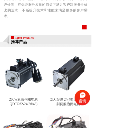
户价值，在保证服务质量的前提下满足客户对服务性价
比的追求，不断提升技术和性能来满足更多的客户需
求。
Latest Products
推荐产品
product
200W直流伺服电机
QDTG80-24(48)-B直流无
QDTG62-24(36/48)
刷伺服抱闸电机